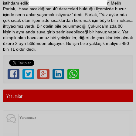
istihdam edildiği Çukurca'nın ilk ve tek havuzunu işleten Melih
Parlak, ‘Hava sıcaklığının 40 dereceleri bulduğu ilçemizde huzur
içinde serin anlar yaşamak istiyoruz” dedi. Parlak, “Yaz aylarında
çok sıcak olan ilçemizde sıcaklardan korumak için böyle bir mekana
ihtiyacımız vardı. Bir otelin bile bulunmadığı Çukurca’mızda 80
kişinin aynı anda suya girip serinleyebileceği bir havuz yaptık. Yarı
olimpik olan havuzumuz biri yetişkinler, diğeri de çocuklar için olmak
üzere 2 ayrı bölümden oluşuyor. Bu işin bize yaklaşık maliyeti 450
bin TL oldu' dedi.
Yorumlar