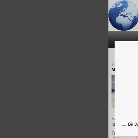
Hakkari Genç
Mardin Umut 
kadar etkili b
iddiasını güçl
Bir D
Tamamı Hakkar