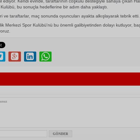
kil ediyor. Kendi evinde, taraftarının coşkulu desteğiyle sahaya çıkan Ha
Kulübü, bu sonuçla hedeflerine bir adım daha yaklaştı.
eri ve taraftarlar, maç sonunda oyuncuları ayakta alkışlayarak tebrik etti.
ik Merkezi Spor Kulübü'nü bu önemli galibiyetinden dolayı kutluyor, baş
yoruz.