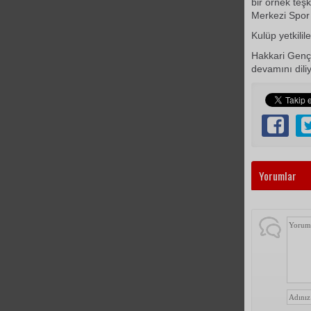
bir örnek teş
Merkezi Spor 
Kulüp yetkilil
Hakkari Gençl
devamını dili
Yorumlar