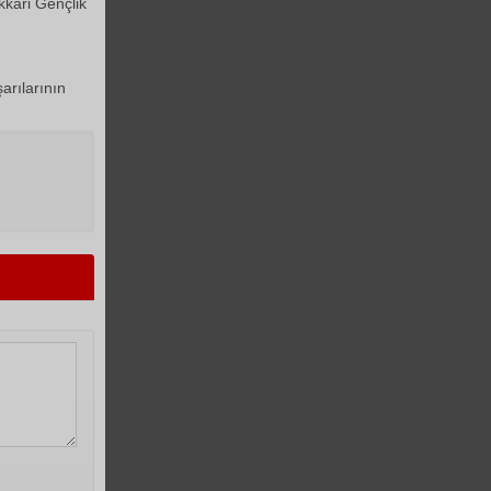
kkari Gençlik
arılarının