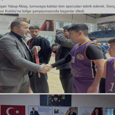
an Yakup Aktaş, turnuvaya katılan tüm sporcuları tebrik ederek, Gençli
or Kulübü’ne bölge şampiyonasında başarılar diledi.