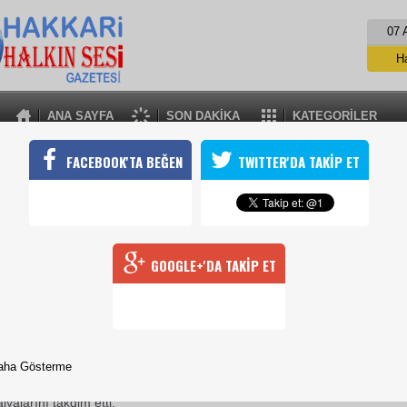
07 
H
ANA SAYFA
SON DAKİKA
KATEGORİLER
HAKKARİ U18 ERKEKLER BASKETBOL İL ŞAMPİYONU BELLİ OLDU
FACEBOOK'TA BEĞEN
TWITTER'DA TAKİP ET
etbol Federasyonu’nun altyapı faaliyetleri kapsamında düzenlen
 Basketbol İl Birinciliği, büyük heyecana sahne oldu.
24 Ocak 2026 Cumartesi 10:41
Dört kulüp ve 48 sporcunun katılımıyla gerçekleştirile
GOOGLE+'DA TAKİP ET
oynanan 6 müsabaka sonunda Gençlik ve Spor İl Müd
Kulübü, il şampiyonu oldu.
Şampiyon olan takım, ilerleyen tarihlerde Batman’da düze
nası’nda Hakkari’yi temsil etme hakkı kazandı.
aha Gösterme
nda düzenlenen kupa ve madalya törenine, Türkiye Basketbol Federa
e AK Parti Hakkari İl Başkan Yardımcısı Yakup Aktaş katıldı. Aktaş, şampi
yalarını takdim etti.