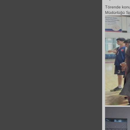
Törende konuş
Müdürlüğü Sp