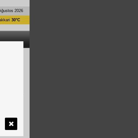
Ağustos 2026
akkari
30°C
en Hakkari
n turnuvada
ürlüğü Spor
nlenecek
syonu
yon takıma