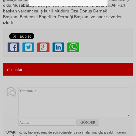
oldu.Müsabakayı Gençlik spor il müdürü,birim müdürleri,Ak Parti
başkan yardımcısı,İş kur il Müdürü,Öze Dönüş Derneği
Başkanı,Bedensel Engelliler Derneği Başkanı ve spor severler
izledi.
Yorumlar
UYARI:
Küfür, hakaret, rencide edici cümleler veya imalar, inançlara saldırı içeren,