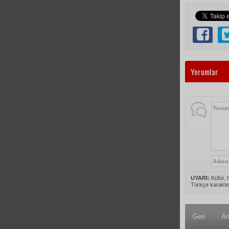
Yorumlar
UYARI:
Küfür, h
Türkçe karakte
Geri
An