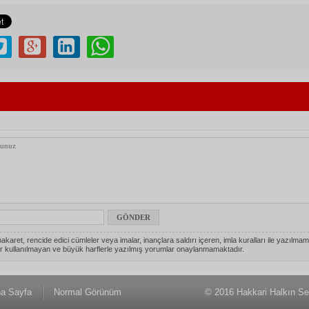
akaret, rencide edici cümleler veya imalar, inançlara saldırı içeren, imla kuralları ile yazılmam
r kullanılmayan ve büyük harflerle yazılmış yorumlar onaylanmamaktadır.
a Sayfa
Normal Görünüm
© 2016 Hakkari Halkın Se