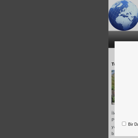
Tunceli’de ün
İlçede öğren
Pertek kales
Bir D
yaptı.
Gün bo
bildirildi.